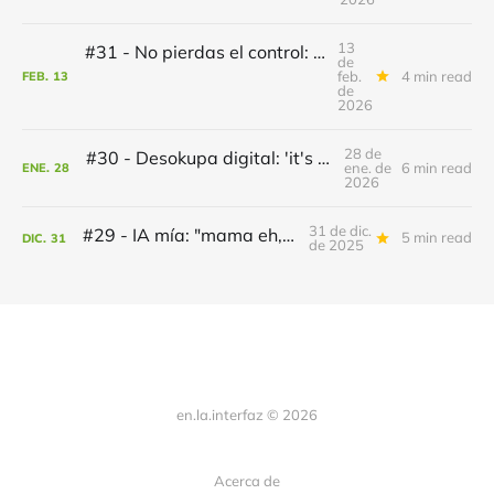
13
#31 - No pierdas el control: 'who knows? not me'
de
feb.
4 min read
FEB.
13
de
2026
28 de
#30 - Desokupa digital: 'it's been a little while'
ene. de
6 min read
ENE.
28
2026
31 de dic.
#29 - IA mía: "mama eh, qué hago"
5 min read
DIC.
31
de 2025
en.la.interfaz © 2026
Acerca de