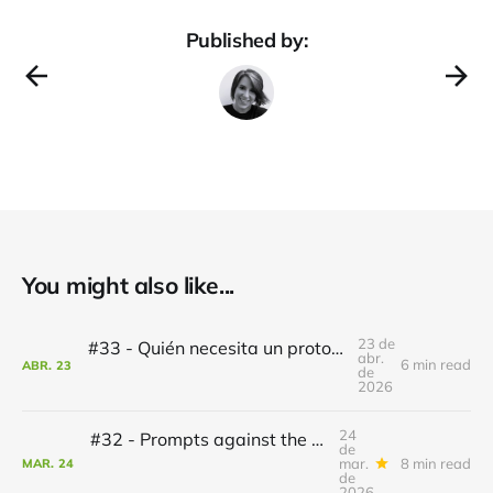
Published by:
You might also like...
23 de
#33 - Quién necesita un prototipo: "keep your head up"
abr.
6 min read
ABR.
23
de
2026
24
#32 - Prompts against the machine - "They don't gotta burn the books, they just remove ′em"
de
mar.
8 min read
MAR.
24
de
2026