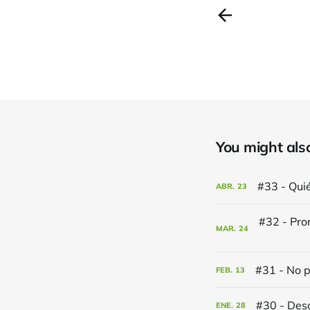
You might also 
#33 - Quié
ABR.
23
MAR.
24
#31 - No p
FEB.
13
#30 - Desok
ENE.
28