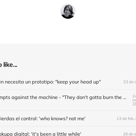
like...
n necesita un prototipo: "keep your head up"
23 de 
2
#32 - Prompts against the machine - "They don't gotta burn the books, they just remove ′em"
m
2
ierdas el control: 'who knows? not me'
13 de feb.
upa digital: 'it's been a little while'
28 de 