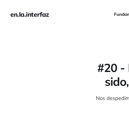
en.la.interfaz
Funda
#20 - 
sido
Nos despedim