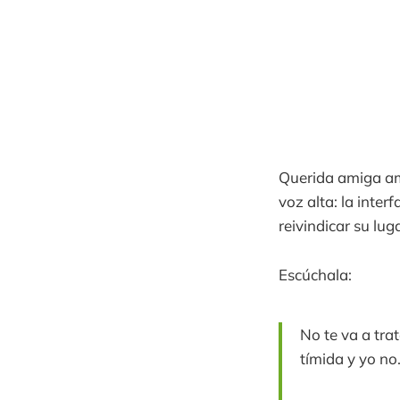
Querida amiga ama
voz alta: la inter
reivindicar su lug
Escúchala:
No te va a tra
tímida y yo no