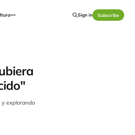
ltura
Sign in
Subscribe
hubiera
cido"
 y explorando